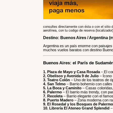
consultes directamente con ésta o con el sitio d
aerolínea, con tu codigo de reserva (localizado
Destino: Buenos Aires / Argentina (m
Argentina es un país enorme con paisajes 
muchos vuelos baratos con destino Buenos 
Buenos Aires: el París de Sudamér
1. Plaza de Mayo y Casa Rosada
– El cor
2. Obelisco y Avenida 9 de Julio
– Ícono 
3. Teatro Colón
– Uno de los teatros de ó
4. San Telmo
– Barrio bohemio con calles
5. La Boca y Caminito
– Casas coloridas, 
6. Palermo
– El barrio más trendy, con par
7. Recoleta
– Barrio elegante con el famo
8. Puerto Madero
– Zona moderna con rasc
9. El Rosedal y los Bosques de Palermo
10. Librería El Ateneo Grand Splendid
– 