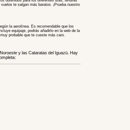
ios obtenidos para los diferentes días, tendrás
os vuelos te salgan más baratos. ¡Prueba nuestro
según la aerolínea. Es recomendable que los
incluye equipaje, podrás añadirlo en la web de la
es muy probable que te cueste más caro.
 Noroeste y las Cataratas del Iguazú. Hay
ompleta: