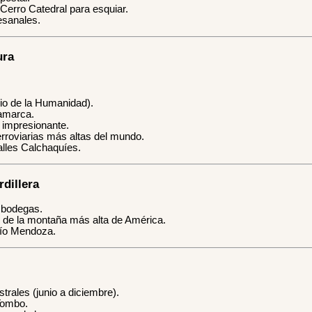
Cerro Catedral para esquiar.
esanales.
ura
o de la Humanidad).
amarca.
 impresionante.
erroviarias más altas del mundo.
alles Calchaquíes.
rdillera
 bodegas.
 de la montaña más alta de América.
río Mendoza.
trales (junio a diciembre).
Tombo.