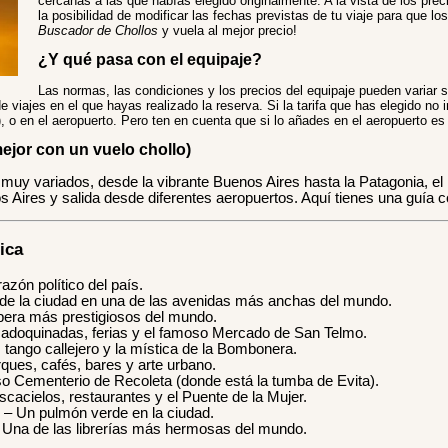
cercanas a las que habías elegido originalmente. A la vista de los prec
la posibilidad de modificar las fechas previstas de tu viaje para que l
Buscador de Chollos
y vuela al mejor precio!
¿Y qué pasa con el equipaje?
Las normas, las condiciones y los precios del equipaje pueden variar 
e viajes en el que hayas realizado la reserva. Si la tarifa que has elegido no 
r), o en el aeropuerto. Pero ten en cuenta que si lo añades en el aeropuerto 
ejor con un vuelo chollo)
muy variados, desde la vibrante Buenos Aires hasta la Patagonia, el
Aires y salida desde diferentes aeropuertos. Aquí tienes una guía c
ica
azón político del país.
de la ciudad en una de las avenidas más anchas del mundo.
pera más prestigiosos del mundo.
 adoquinadas, ferias y el famoso Mercado de San Telmo.
tango callejero y la mística de la Bombonera.
ques, cafés, bares y arte urbano.
so Cementerio de Recoleta (donde está la tumba de Evita).
acielos, restaurantes y el Puente de la Mujer.
– Un pulmón verde en la ciudad.
Una de las librerías más hermosas del mundo.