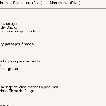
tido en La Bombonera (Boca) o el Monumental (River).
ltos de agua.
del Diablo.
y senderos espectaculares.
 y paisajes épicos
undo que sigue avanzando.
s.
e el glaciar.
avistaje de lobos marinos y pingüinos.
ional Tierra del Fuego.
postal.