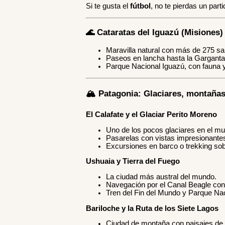
Si te gusta el
fútbol
, no te pierdas un par
🌊 Cataratas del Iguazú (Misiones)
Maravilla natural con más de 275 sa
Paseos en lancha hasta la Garganta 
Parque Nacional Iguazú, con fauna 
🏔️ Patagonia: Glaciares, montañas
El Calafate y el Glaciar Perito Moreno
Uno de los pocos glaciares en el m
Pasarelas con vistas impresionante
Excursiones en barco o trekking sobr
Ushuaia y Tierra del Fuego
La ciudad más austral del mundo.
Navegación por el Canal Beagle con 
Tren del Fin del Mundo y Parque Nac
Bariloche y la Ruta de los Siete Lagos
Ciudad de montaña con paisajes de 