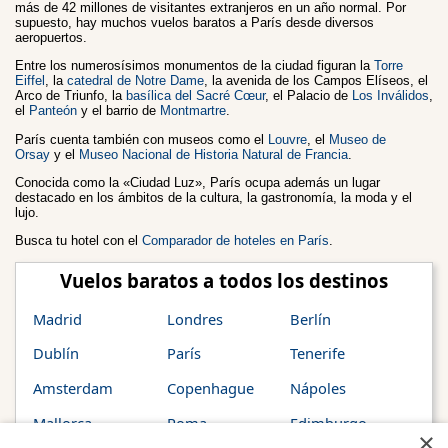
más de 42 millones de visitantes extranjeros en un año normal. Por
supuesto, hay muchos vuelos baratos a París desde diversos
aeropuertos.
Entre los numerosísimos monumentos de la ciudad figuran la
Torre
Eiffel
, la
catedral de Notre Dame
, la avenida de los Campos Elíseos, el
Arco de Triunfo, la
basílica del Sacré Cœur
, el Palacio de
Los Inválidos
,
el
Panteón
y el barrio de
Montmartre
.
París cuenta también con museos como el
Louvre
, el
Museo de
Orsay
y el
Museo Nacional de Historia Natural de Francia
.
Conocida como la «Ciudad Luz», París ocupa además un lugar
destacado en los ámbitos de la cultura, la gastronomía, la moda y el
lujo.
Busca tu hotel con el
Comparador de hoteles en París
.
Vuelos baratos a todos los destinos
Madrid
Londres
Berlín
Dublín
París
Tenerife
Amsterdam
Copenhague
Nápoles
Mallorca
Roma
Edimburgo
×