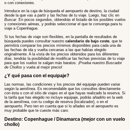
o con conexiones.
Introduce en la caja de búsqueda el aeropuerto de destino, la ciudad
desde la que vas a partir y las fechas de tu viaje. Luego, haz clic en
Buscar
. En pocos segundos, obtendrás el listado de los posibles vuelos
y conexiones aéreas, y podrás seleccionar el que te convenga para tu
viaje a Copenhague.
Si tus fechas de viaje son flexibles, en la pantalla de resultados de
búsqueda puedes consultar nuestro
calendario de bajo coste
, que te
permitirá comparar los precios mínimos disponibles para cada una de
las fechas de ida y vuelta cercanas a las que habías elegido
originalmente. A la vista de los precios obtenidos para los diferentes
días, tendrás la posibilidad de modificar las fechas previstas de tu viaje
para que los vuelos te salgan más baratos. ¡Prueba nuestro
Buscador
de Chollos
y vuela al mejor precio!
¿Y qué pasa con el equipaje?
Las normas, las condiciones y los precios del equipaje pueden variar
según la aerolínea. Es recomendable que los consultes directamente
con ésta o con el sitio de viajes en el que hayas realizado la reserva. Si
la tarifa que has elegido no incluye equipaje, podrás añadirlo en la web
de la aerolínea, con tu codigo de reserva (localizador), o en el
aeropuerto. Pero ten en cuenta que si lo añades en el aeropuerto es
muy probable que te cueste más caro.
Destino: Copenhague / Dinamarca (mejor con un vuelo
chollo)