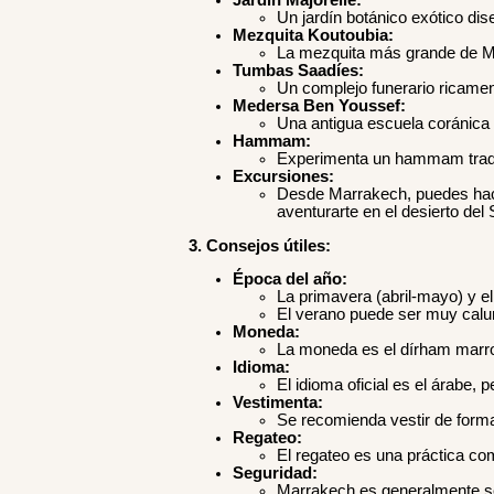
Jardín Majorelle:
Un jardín botánico exótico dis
Mezquita Koutoubia:
La mezquita más grande de Ma
Tumbas Saadíes:
Un complejo funerario ricamen
Medersa Ben Youssef:
Una antigua escuela coránica 
Hammam:
Experimenta un hammam tradici
Excursiones:
Desde Marrakech, puedes hace
aventurarte en el desierto del
3. Consejos útiles:
Época del año:
La primavera (abril-mayo) y e
El verano puede ser muy calu
Moneda:
La moneda es el dírham marr
Idioma:
El idioma oficial es el árabe,
Vestimenta:
Se recomienda vestir de forma 
Regateo:
El regateo es una práctica co
Seguridad:
Marrakech es generalmente seg