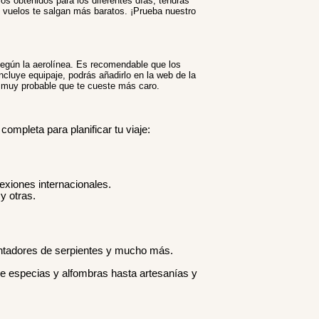
ios obtenidos para los diferentes días, tendrás
os vuelos te salgan más baratos. ¡Prueba nuestro
según la aerolínea. Es recomendable que los
incluye equipaje, podrás añadirlo en la web de la
es muy probable que te cueste más caro.
ompleta para planificar tu viaje:
exiones internacionales.
y otras.
antadores de serpientes y mucho más.
de especias y alfombras hasta artesanías y