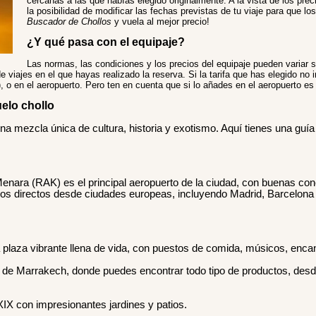
cercanas a las que habías elegido originalmente. A la vista de los prec
la posibilidad de modificar las fechas previstas de tu viaje para que l
Buscador de Chollos
y vuela al mejor precio!
¿Y qué pasa con el equipaje?
Las normas, las condiciones y los precios del equipaje pueden variar 
e viajes en el que hayas realizado la reserva. Si la tarifa que has elegido no 
r), o en el aeropuerto. Pero ten en cuenta que si lo añades en el aeropuerto 
elo chollo
 mezcla única de cultura, historia y exotismo. Aquí tienes una guía c
nara (RAK) es el principal aeropuerto de la ciudad, con buenas con
los directos desde ciudades europeas, incluyendo Madrid, Barcelona 
 plaza vibrante llena de vida, con puestos de comida, músicos, enc
s de Marrakech, donde puedes encontrar todo tipo de productos, des
XIX con impresionantes jardines y patios.