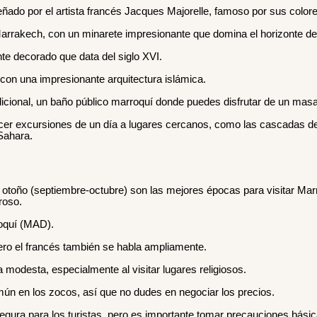
eñado por el artista francés Jacques Majorelle, famoso por sus color
rrakech, con un minarete impresionante que domina el horizonte de 
te decorado que data del siglo XVI.
con una impresionante arquitectura islámica.
onal, un baño público marroquí donde puedes disfrutar de un masaje
r excursiones de un día a lugares cercanos, como las cascadas de O
 Sahara.
l otoño (septiembre-octubre) son las mejores épocas para visitar Ma
roso.
oquí (MAD).
 pero el francés también se habla ampliamente.
modesta, especialmente al visitar lugares religiosos.
mún en los zocos, así que no dudes en negociar los precios.
ura para los turistas, pero es importante tomar precauciones básica