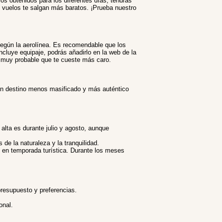
ios obtenidos para los diferentes días, tendrás
os vuelos te salgan más baratos. ¡Prueba nuestro
según la aerolínea. Es recomendable que los
incluye equipaje, podrás añadirlo en la web de la
es muy probable que te cueste más caro.
 un destino menos masificado y más auténtico
lta es durante julio y agosto, aunque
de la naturaleza y la tranquilidad.
 en temporada turística. Durante los meses
resupuesto y preferencias.
onal.