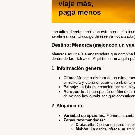
consultes directamente con ésta o con el sitio d
aerolínea, con tu codigo de reserva (localizado
Destino: Menorca (mejor con un vuel
Menorca es una isla encantadora que combina be
dentro de las Baleares. Aquí tienes una guía prác
1. Información general
Clima:
Menorca disfruta de un clima medi
primavera y otoño ofrecen un ambiente m
Paisaje:
La isla es conocida por sus play
Aeropuerto:
El aeropuerto de Menorca, u
de verano hay autobuses que comunican
2. Alojamiento
Variedad de opciones:
Menorca cuenta c
Zonas recomendadas:
Ciutadella:
Con su encanto históri
Mahón:
La capital ofrece un ambi