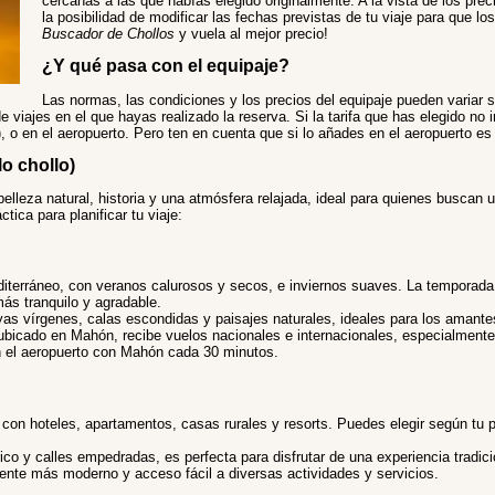
cercanas a las que habías elegido originalmente. A la vista de los prec
la posibilidad de modificar las fechas previstas de tu viaje para que l
Buscador de Chollos
y vuela al mejor precio!
¿Y qué pasa con el equipaje?
Las normas, las condiciones y los precios del equipaje pueden variar 
e viajes en el que hayas realizado la reserva. Si la tarifa que has elegido no 
r), o en el aeropuerto. Pero ten en cuenta que si lo añades en el aeropuerto 
o chollo)
lleza natural, historia y una atmósfera relajada, ideal para quienes buscan
tica para planificar tu viaje:
terráneo, con veranos calurosos y secos, e inviernos suaves. La temporada a
ás tranquilo y agradable.
as vírgenes, calas escondidas y paisajes naturales, ideales para los amantes 
bicado en Mahón, recibe vuelos nacionales e internacionales, especialmente
 el aeropuerto con Mahón cada 30 minutos.
on hoteles, apartamentos, casas rurales y resorts. Puedes elegir según tu p
co y calles empedradas, es perfecta para disfrutar de una experiencia tradici
ente más moderno y acceso fácil a diversas actividades y servicios.