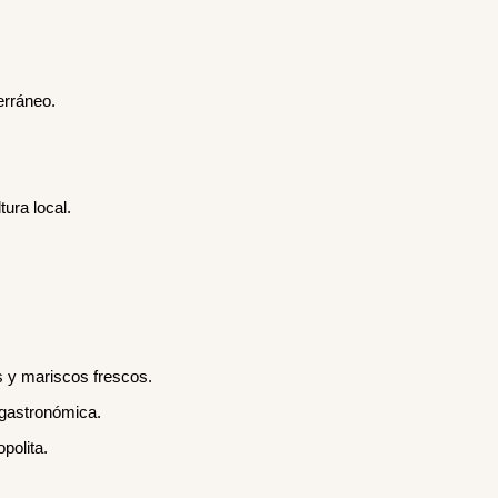
erráneo.
ura local.
s y mariscos frescos.
 gastronómica.
polita.