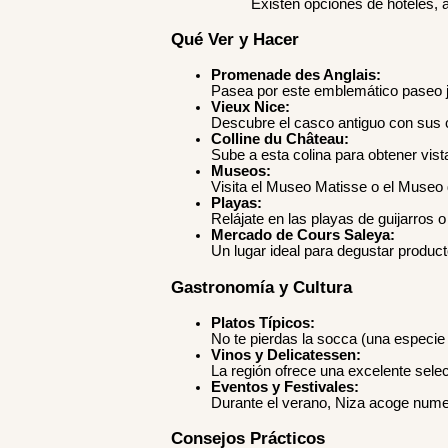
Existen opciones de hoteles, 
Qué Ver y Hacer
Promenade des Anglais:
Pasea por este emblemático paseo jun
Vieux Nice:
Descubre el casco antiguo con sus c
Colline du Château:
Sube a esta colina para obtener vist
Museos:
Visita el Museo Matisse o el Museo 
Playas:
Relájate en las playas de guijarros o
Mercado de Cours Saleya:
Un lugar ideal para degustar product
Gastronomía y Cultura
Platos Típicos:
No te pierdas la socca (una especi
Vinos y Delicatessen:
La región ofrece una excelente sele
Eventos y Festivales:
Durante el verano, Niza acoge numer
Consejos Prácticos