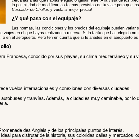
cercanas a las que habías elegido originalmente. A la vista de los prec
la posibilidad de modificar las fechas previstas de tu viaje para que l
Buscador de Chollos
y vuela al mejor precio!
¿Y qué pasa con el equipaje?
Las normas, las condiciones y los precios del equipaje pueden variar 
e viajes en el que hayas realizado la reserva. Si la tarifa que has elegido no 
r), o en el aeropuerto. Pero ten en cuenta que si lo añades en el aeropuerto 
ollo)
ra Francesa, conocido por sus playas, su clima mediterráneo y su vi
rece vuelos internacionales y conexiones con diversas ciudades.
e autobuses y tranvías. Además, la ciudad es muy caminable, por lo
rla.
romenade des Anglais y de los principales puntos de interés.
Ideal para disfrutar de la historia, sus coloridas calles y mercados lo