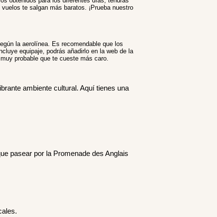
ios obtenidos para los diferentes días, tendrás
os vuelos te salgan más baratos. ¡Prueba nuestro
según la aerolínea. Es recomendable que los
incluye equipaje, podrás añadirlo en la web de la
es muy probable que te cueste más caro.
brante ambiente cultural. Aquí tienes una
 que pasear por la Promenade des Anglais
cales.