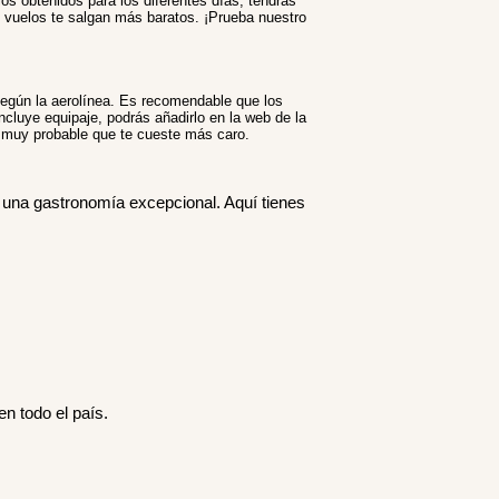
ios obtenidos para los diferentes días, tendrás
os vuelos te salgan más baratos. ¡Prueba nuestro
según la aerolínea. Es recomendable que los
incluye equipaje, podrás añadirlo en la web de la
es muy probable que te cueste más caro.
y una gastronomía excepcional. Aquí tienes
n todo el país.