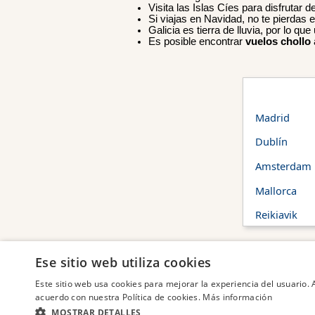
Visita las Islas Cíes para disfrutar d
Si viajas en Navidad, no te pierdas 
Galicia es tierra de lluvia, por lo
Es posible encontrar
vuelos chollo
Madrid
Dublín
Amsterdam
Mallorca
Reikiavik
Ese sitio web utiliza cookies
VuelosChollo.com
es un
comparador de
vuelos
y 
Este sitio web usa cookies para mejorar la experiencia del usuario. A
hacen directamente desde la página de la aerolínea s
acuerdo con nuestra Política de cookies.
Más información
MOSTRAR DETALLES