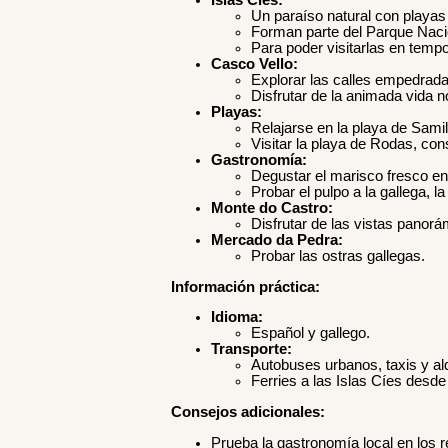
Islas Cíes:
Un paraíso natural con playas 
Forman parte del Parque Nacion
Para poder visitarlas en tempo
Casco Vello:
Explorar las calles empedradas 
Disfrutar de la animada vida n
Playas:
Relajarse en la playa de Samil
Visitar la playa de Rodas, co
Gastronomía:
Degustar el marisco fresco en 
Probar el pulpo a la gallega, l
Monte do Castro:
Disfrutar de las vistas panorám
Mercado da Pedra:
Probar las ostras gallegas.
Información práctica:
Idioma:
Español y gallego.
Transporte:
Autobuses urbanos, taxis y al
Ferries a las Islas Cíes desde 
Consejos adicionales:
Prueba la gastronomía local en los r