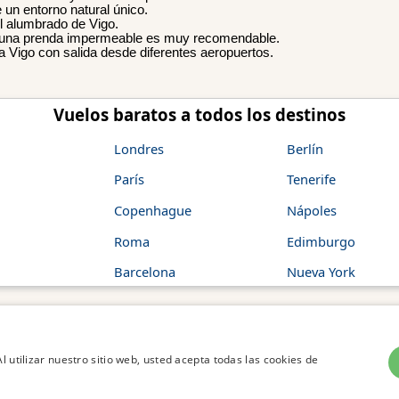
e un entorno natural único.
el alumbrado de Vigo.
 que una prenda impermeable es muy recomendable.
a Vigo con salida desde diferentes aeropuertos.
Vuelos baratos a todos los destinos
Londres
Berlín
París
Tenerife
Copenhague
Nápoles
Roma
Edimburgo
Barcelona
Nueva York
un
buscador de chollos
, no una agencia de reservas, y no cobra honorarios por sus se
l utilizar nuestro sitio web, usted acepta todas las cookies de
eleccionada o desde la web de viajes que realiza la oferta.
Copyright © 2010-
2026
Vuelos Chollo. Todos los Derechos Reservados.
Aviso lega