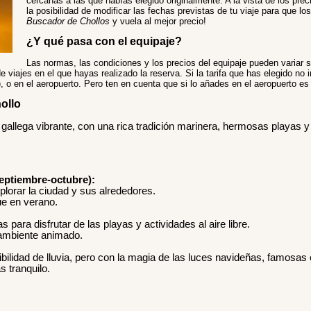
cercanas a las que habías elegido originalmente. A la vista de los prec
la posibilidad de modificar las fechas previstas de tu viaje para que l
Buscador de Chollos
y vuela al mejor precio!
¿Y qué pasa con el equipaje?
Las normas, las condiciones y los precios del equipaje pueden variar 
e viajes en el que hayas realizado la reserva. Si la tarifa que has elegido no 
r), o en el aeropuerto. Pero ten en cuenta que si lo añades en el aeropuerto 
ollo
 gallega vibrante, con una rica tradición marinera, hermosas playas 
eptiembre-octubre):
plorar la ciudad y sus alrededores.
ue en verano.
 para disfrutar de las playas y actividades al aire libre.
 ambiente animado.
ilidad de lluvia, pero con la magia de las luces navideñas, famosas e
 tranquilo.