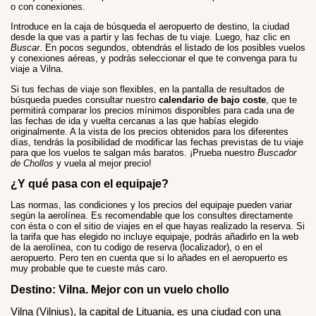
o con conexiones.
Introduce en la caja de búsqueda el aeropuerto de destino, la ciudad
desde la que vas a partir y las fechas de tu viaje. Luego, haz clic en
Buscar
. En pocos segundos, obtendrás el listado de los posibles vuelos
y conexiones aéreas, y podrás seleccionar el que te convenga para tu
viaje a Vilna.
Si tus fechas de viaje son flexibles, en la pantalla de resultados de
búsqueda puedes consultar nuestro
calendario de bajo coste
, que te
permitirá comparar los precios mínimos disponibles para cada una de
las fechas de ida y vuelta cercanas a las que habías elegido
originalmente. A la vista de los precios obtenidos para los diferentes
días, tendrás la posibilidad de modificar las fechas previstas de tu viaje
para que los vuelos te salgan más baratos. ¡Prueba nuestro
Buscador
de Chollos
y vuela al mejor precio!
¿Y qué pasa con el equipaje?
Las normas, las condiciones y los precios del equipaje pueden variar
según la aerolínea. Es recomendable que los consultes directamente
con ésta o con el sitio de viajes en el que hayas realizado la reserva. Si
la tarifa que has elegido no incluye equipaje, podrás añadirlo en la web
de la aerolínea, con tu codigo de reserva (localizador), o en el
aeropuerto. Pero ten en cuenta que si lo añades en el aeropuerto es
muy probable que te cueste más caro.
Destino: Vilna. Mejor con un vuelo chollo
Vilna (Vilnius), la capital de Lituania, es una ciudad con una