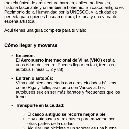
mezcla única de arquitectura barroca, calles medievales,
historia fascinante y un ambiente bohemio. Su casco antiguo es
Patrimonio de la Humanidad por la UNESCO, y la ciudad es
perfecta para quienes buscan cultura, historia y una vibrante
escena artística.
Aquí tienes una guía completa para tu viaje:
Cómo llegar y moverse
En avión:
El
Aeropuerto Internacional de Vilna (VNO)
está a
unos 6 km del centro. Puedes llegar en taxi, tren o en
autobús (líneas 1, 2 y 88).
En tren o autobús:
Vilna está bien conectada con otras ciudades bálticas
como Riga y Tallin, así como con Varsovia. Los
autobuses suelen ser más baratos y frecuentes que los
trenes.
Transporte en la ciudad:
El
casco antiguo se recorre mejor a pie
.
Hay autobuses y trolebuses para moverse por
otras partes de la ciudad.
Alquilar una bicicleta o un scooter es una buena