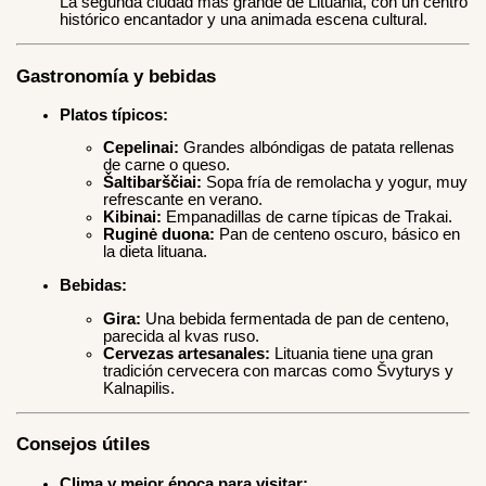
La segunda ciudad más grande de Lituania, con un centro
histórico encantador y una animada escena cultural.
Gastronomía y bebidas
Platos típicos:
Cepelinai:
Grandes albóndigas de patata rellenas
de carne o queso.
Šaltibarščiai:
Sopa fría de remolacha y yogur, muy
refrescante en verano.
Kibinai:
Empanadillas de carne típicas de Trakai.
Ruginė duona:
Pan de centeno oscuro, básico en
la dieta lituana.
Bebidas:
Gira:
Una bebida fermentada de pan de centeno,
parecida al kvas ruso.
Cervezas artesanales:
Lituania tiene una gran
tradición cervecera con marcas como Švyturys y
Kalnapilis.
Consejos útiles
Clima y mejor época para visitar: